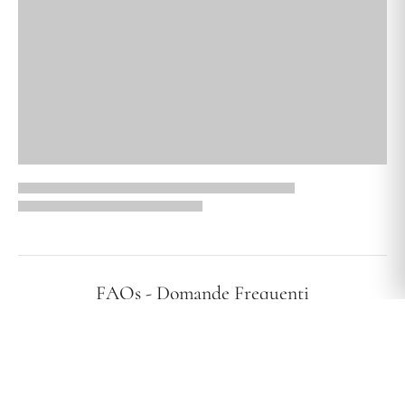
FAQs - Domande Frequenti
I vostri gioielli sono ipoallergenici?
Effettuate spedizioni in tutta Italia?