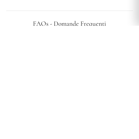
FAQs - Domande Frequenti
I vostri gioielli sono ipoallergenici?
Effettuate spedizioni in tutta Italia?
Qual è la vostra politica di reso?
Quali sono i tempi e i costi di spedizione?
SHOP
CONTATTI