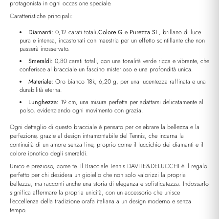
protagonista in ogni occasione speciale.
Caratteristiche principali:
Diamanti:
0,12 carati totali,
Colore G
e
Purezza SI
, brillano di luce
pura e intensa, incastonati con maestria per un effetto scintillante che non
passerà inosservato.
Smeraldi:
0,80 carati totali, con una tonalità verde ricca e vibrante, che
conferisce al bracciale un fascino misterioso e una profondità unica.
Materiale:
Oro bianco 18k, 6,20 g, per una lucentezza raffinata e una
durabilità eterna.
Lunghezza:
19 cm, una misura perfetta per adattarsi delicatamente al
polso, evidenziando ogni movimento con grazia.
Ogni dettaglio di questo bracciale è pensato per celebrare la bellezza e la
perfezione, grazie al design intramontabile del Tennis, che incarna la
continuità di un amore senza fine, proprio come il luccichio dei diamanti e il
colore ipnotico degli smeraldi.
Unico e prezioso, come te. Il Bracciale Tennis DAVITE&DELUCCHI è il regalo
perfetto per chi desidera un gioiello che non solo valorizzi la propria
bellezza, ma racconti anche una storia di eleganza e sofisticatezza. Indossarlo
significa affermare la propria unicità, con un accessorio che unisce
l’eccellenza della tradizione orafa italiana a un design moderno e senza
tempo.