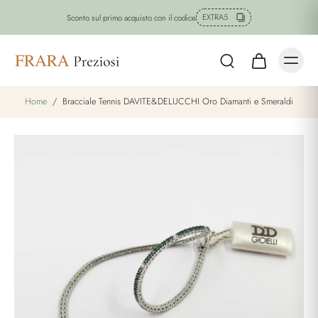
EXTRA5
imo acquisto con il codice
Spedi
Home
/
Bracciale Tennis DAVITE&DELUCCHI Oro Diamanti e Smeraldi