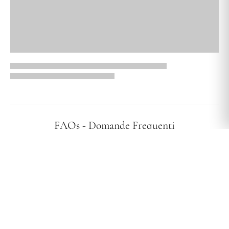
FAQs - Domande Frequenti
I vostri gioielli sono ipoallergenici?
Effettuate spedizioni in tutta Italia?
Qual è la vostra politica di reso?
Quali sono i tempi e i costi di spedizione?