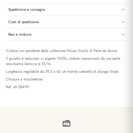
Spedizione e consegna
Costi di spedizione
Resi e rimborsi
Collana con pendente della collezione Miluna Giochi di Perle da donna.
Il gioiello è realizzato in argento 925‰ rodiato impreziosito da una perla
vera bianca barocca ø 12/14.
Lunghezza regolabile da 39,5 a 42 cm tramite catenella di allungo finale.
Chiusura a moschettone.
Ref. alt.384191