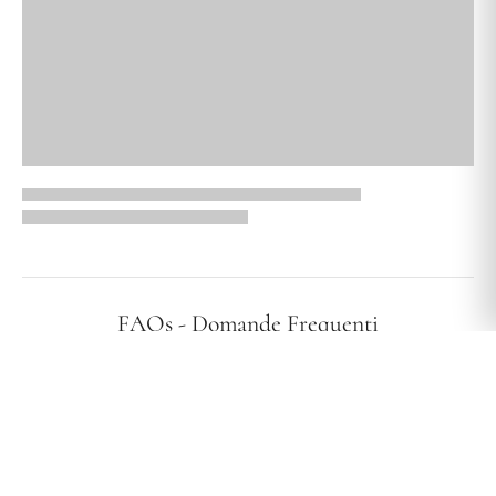
FAQs - Domande Frequenti
I vostri gioielli sono ipoallergenici?
Effettuate spedizioni in tutta Italia?
Qual è la vostra politica di reso?