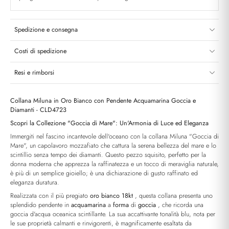
Spedizione e consegna
Costi di spedizione
Resi e rimborsi
Collana Miluna in Oro Bianco con Pendente Acquamarina Goccia e
Diamanti - CLD4723
Scopri la Collezione "Goccia di Mare": Un'Armonia di Luce ed Eleganza
Immergiti nel fascino incantevole dell'oceano con la collana Miluna "Goccia di
Mare", un capolavoro mozzafiato che cattura la serena bellezza del mare e lo
scintillio senza tempo dei diamanti. Questo pezzo squisito, perfetto per la
donna moderna che apprezza la raffinatezza e un tocco di meraviglia naturale,
è più di un semplice gioiello; è una dichiarazione di gusto raffinato ed
eleganza duratura.
Realizzata con il più pregiato
oro bianco 18kt
, questa collana presenta uno
splendido pendente in
acquamarina
a
forma
di
goccia
, che ricorda una
goccia d'acqua oceanica scintillante. La sua accattivante tonalità blu, nota per
le sue proprietà calmanti e rinvigorenti, è magnificamente esaltata da