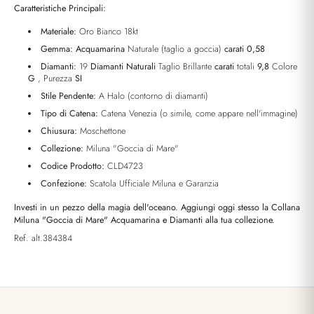
Caratteristiche Principali:
Materiale:
Oro Bianco 18kt
Gemma:
Acquamarina
Naturale (taglio a goccia)
carati 0,58
Diamanti:
19
Diamanti Naturali
Taglio Brillante
carati
totali
9,8
Colore
G
, Purezza
SI
Stile Pendente:
A Halo (contorno di diamanti)
Tipo di Catena:
Catena Venezia (o simile, come appare nell'immagine)
Chiusura:
Moschettone
Collezione:
Miluna "Goccia di Mare"
Codice Prodotto:
CLD4723
Confezione:
Scatola Ufficiale Miluna e Garanzia
Investi in un pezzo della magia dell'oceano. Aggiungi oggi stesso la Collana
Miluna "Goccia di Mare" Acquamarina e Diamanti alla tua collezione.
Ref. alt.384384