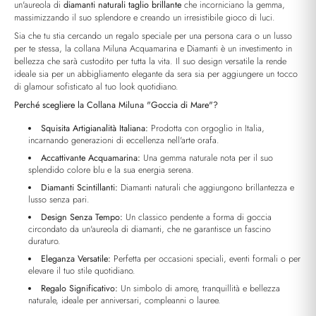
un'aureola di
diamanti naturali taglio brillante
che incorniciano la gemma,
massimizzando il suo splendore e creando un irresistibile gioco di luci.
Sia che tu stia cercando un regalo speciale per una persona cara o un lusso
per te stessa, la collana Miluna Acquamarina e Diamanti è un investimento in
bellezza che sarà custodito per tutta la vita. Il suo design versatile la rende
ideale sia per un abbigliamento elegante da sera sia per aggiungere un tocco
di glamour sofisticato al tuo look quotidiano.
Perché scegliere la Collana Miluna "Goccia di Mare"?
Squisita Artigianalità Italiana:
Prodotta con orgoglio in Italia,
incarnando generazioni di eccellenza nell'arte orafa.
Accattivante Acquamarina:
Una gemma naturale nota per il suo
splendido colore blu e la sua energia serena.
Diamanti Scintillanti:
Diamanti naturali che aggiungono brillantezza e
lusso senza pari.
Design Senza Tempo:
Un classico pendente a forma di goccia
circondato da un'aureola di diamanti, che ne garantisce un fascino
duraturo.
Eleganza Versatile:
Perfetta per occasioni speciali, eventi formali o per
elevare il tuo stile quotidiano.
Regalo Significativo:
Un simbolo di amore, tranquillità e bellezza
naturale, ideale per anniversari, compleanni o lauree.