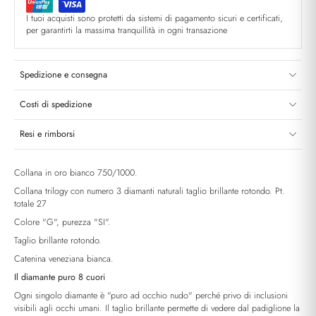
I tuoi acquisti sono protetti da sistemi di pagamento sicuri e certificati,
per garantirti la massima tranquillità in ogni transazione
Spedizione e consegna
Costi di spedizione
Resi e rimborsi
Collana in oro bianco 750/1000.
Collana trilogy con numero 3 diamanti naturali taglio brillante rotondo. Pt.
totale 27
Colore "G", purezza "SI".
Taglio brillante rotondo.
Catenina veneziana bianca.
Il diamante puro 8 cuori
Ogni singolo diamante è "puro ad occhio nudo" perché privo di inclusioni
visibili agli occhi umani. Il taglio brillante permette di vedere dal padiglione la