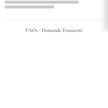
FAQs - Domande Frequenti
I vostri gioielli sono ipoallergenici?
Effettuate spedizioni in tutta Italia?
Qual è la vostra politica di reso?
Quali sono i tempi e i costi di spedizione?
SHOP