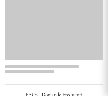
FAQs - Domande Frequenti
I vostri gioielli sono ipoallergenici?