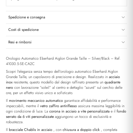
Spedizione e consegna
Costi di spedizione
Resi e rimborsi
Orologio Automatico Eberhard Aiglon Grande Taille – Silver/Black – Ref.
41030.5-SE-CA2C
Scopri l'eleganza senza tempo dell’orologio automatico Eberhard Aiglon
Grande Taille, un capolavoro di precisione e design. Realizzato in
acciaio
inox
resistente, questo modello dal design raffinato presenta un
quadrante
nero
con lavorazione “soleil” al centro e dettaglio “azuré” sul cerchio delle
ore, per un effetto visivo unico e sofisticato.
Il
movimento meccanico automatico
garantisce affidabilità e performance
impeccabili, mentre il
vetro zaffiro antiriflesso
assicura massima leggibilità in
ogni condizione di luce. La
corona in acciaio a vite personalizzata
e il
fondo
serrato da 6 viti personalizzate
aggiungono un tocco di esclusività e
robustezza.
Il
bracciale Chablis in acciaio
, con
chiusura a doppio click
, completa