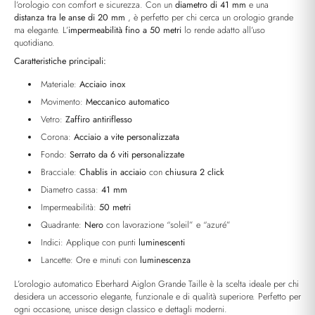
l’orologio con comfort e sicurezza. Con un
diametro di 41 mm
e una
distanza tra le anse di 20 mm
, è perfetto per chi cerca un orologio grande
ma elegante. L’
impermeabilità fino a 50 metri
lo rende adatto all’uso
quotidiano.
Caratteristiche principali:
Materiale:
Acciaio inox
Movimento:
Meccanico automatico
Vetro:
Zaffiro antiriflesso
Corona:
Acciaio a vite personalizzata
Fondo:
Serrato da 6 viti personalizzate
Bracciale:
Chablis in acciaio
con
chiusura 2 click
Diametro cassa:
41 mm
Impermeabilità:
50 metri
Quadrante:
Nero
con lavorazione “soleil” e “azuré”
Indici: Applique con punti
luminescenti
Lancette: Ore e minuti con
luminescenza
L’orologio automatico Eberhard Aiglon Grande Taille è la scelta ideale per chi
desidera un accessorio elegante, funzionale e di qualità superiore. Perfetto per
ogni occasione, unisce design classico e dettagli moderni.