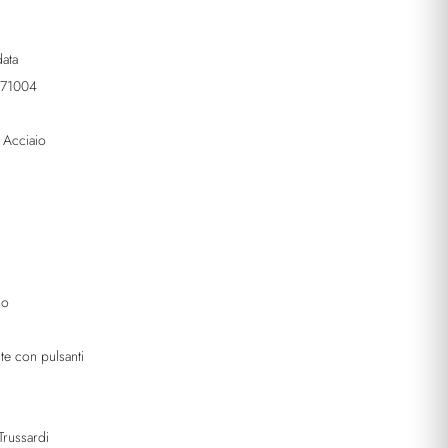
ata
71004
:
Acciaio
io
te con pulsanti
 Trussardi