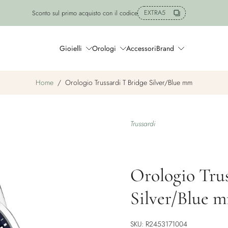
Spedizione gratuita a partire da 99 euro
Gioielli
Orologi
Accessori
Brand
Home
/
Orologio Trussardi T Bridge Silver/Blue mm
Trussardi
Orologio Trus
Silver/Blue 
SKU: R2453171004