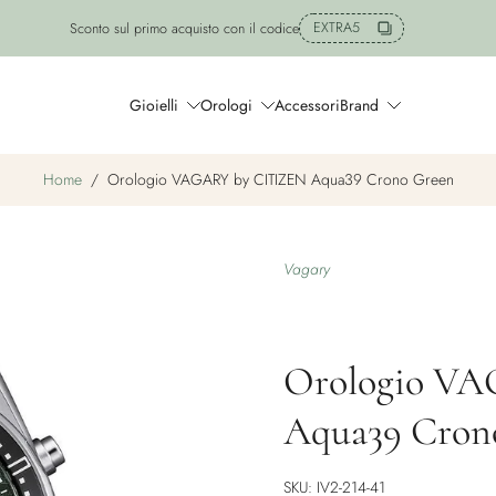
EXTRA5
Sconto sul primo acquisto con il codice
Gioielli
Orologi
Accessori
Brand
Home
/
Orologio VAGARY by CITIZEN Aqua39 Crono Green
Vagary
Orologio V
Aqua39 Cron
SKU: IV2-214-41