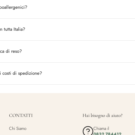
ipoallergenici?
n tutta Italia?
ica di reso?
i costi di spedizione?
CONTATTI
Hai bisogno di aiuto?
Chi Siamo
Chiama il
0832 784412