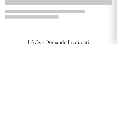
FAQs - Domande Frequenti
I vostri gioielli sono ipoallergenici?
Effettuate spedizioni in tutta Italia?
Qual è la vostra politica di reso?
Quali sono i tempi e i costi di spedizione?